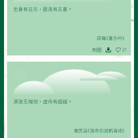
生身有五乐，居洛有五喜。
邵雍《喜乐吟》
制图
21
08
溟涨无端倪，虚舟有超越。
谢灵运《游赤石进帆海诗》