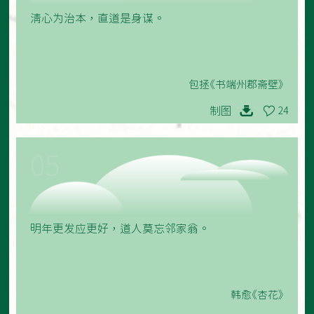
清心为治本，直道是身谋。
包拯《书端州郡斋壁》
制图
24
05
明年更发应更好，道人莫忘邻家翁。
韩愈《杏花》