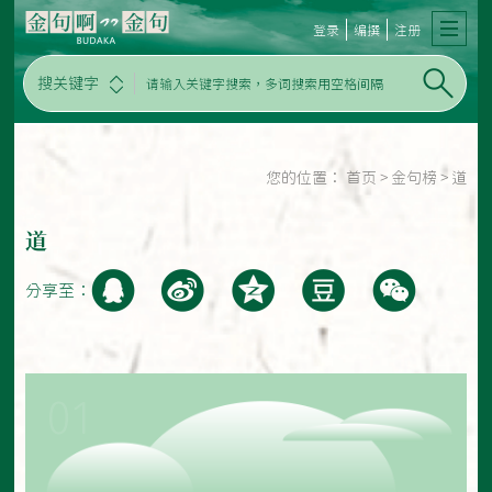
登录
编撰
注册
搜关键字
您的位置：
首页
>
金句榜
>
道
道
分享至：
01