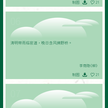
制图
21
06
清明带雨临官道，晚日含风拂野桥。
李商隐《柳》
制图
21
07