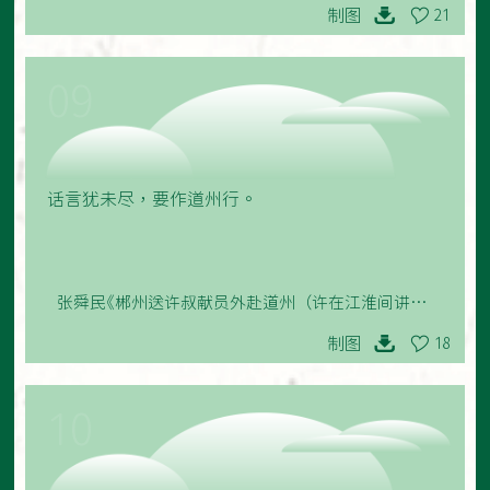
制图
21
09
话言犹未尽，要作道州行。
张舜民《郴州送许叔献员外赴道州（许在江淮间讲学甚
久）》
制图
18
10