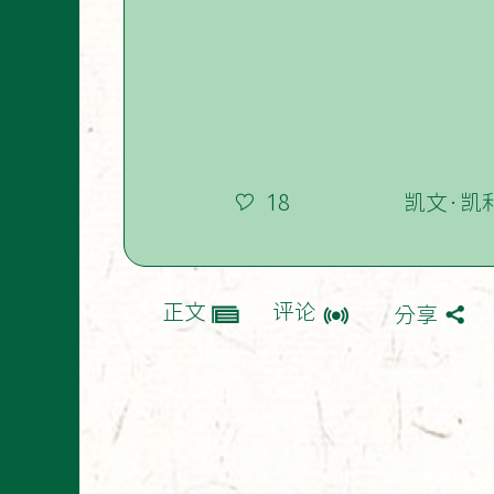
18
凯文·凯利
正文
评论
分享