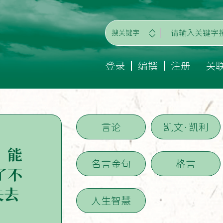
搜关键字
登录
编撰
注册
关
言论
凯文·凯利
，能
名言金句
格言
了不
失去
人生智慧