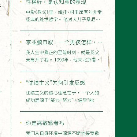
性格好，是认知高的表现
近
电影《教父》里，维托·柯里昂有句非常
经典的处世哲学。 他对大儿子桑尼
说：永远不要动怒，绝…
李亚鹏自叙：一个男孩怎样，看
他父亲
我人生中真正的至暗时刻，就是我父
亲离开了我。 1999年，他来北京看
我，那时候呢，我已经…
“优绩主义”为何引发反感
优绩主义的核心理念在于，一个人的
成功是源于“能力+努力”，倡导“能者多
得”，反对“出身决…
你是高敏感者吗
我们从自身环境中源源不断地接受数