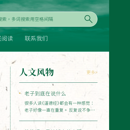
联阅读
联系我们
人文风物
更多>
老子到底在说什么
很多人读《道德经》都会有一种感觉：
老子好像一直在重复。 反复说不争、
不强、不盈、不前；反…