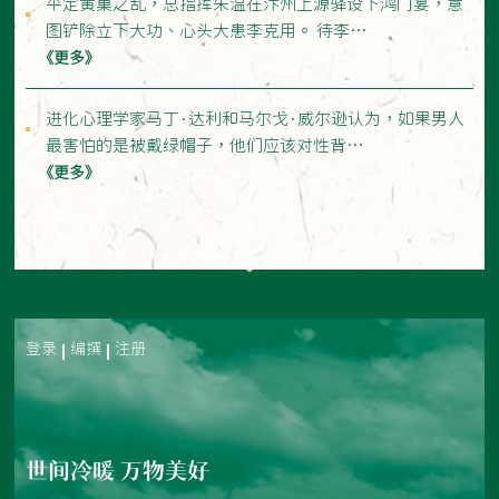
平定黄巢之乱，总指挥朱温在汴州上源驿设下鸿门宴，意
图铲除立下大功、心头大患李克用。 待李…
《更多》
进化心理学家马丁·达利和马尔戈·威尔逊认为，如果男人
最害怕的是被戴绿帽子，他们应该对性背…
《更多》
登录
编撰
注册
世间冷暖 万物美好