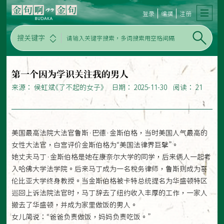
登录
编撰
注册
搜关键字
第一个因为学识关注我的男人
来源： 侯虹斌《了不起的女子》 日期： 2025-11-30 阅读： 21
美国最高法院大法官鲁斯·巴德·金斯伯格，当时美国人气最高的
女性大法官，白宫评价金斯伯格为“美国法律界巨擘”。
她丈夫马丁·金斯伯格是她在康奈尔大学的同学，后来俩人一起考
入哈佛大学法学院。后来马丁成为一名税务律师，鲁斯则成为哥
伦比亚大学终身教授。当金斯伯格被卡特总统提名为华盛顿特区
巡回上诉法院法官时，马丁辞去了纽约收入丰厚的工作，一家人
搬去了华盛顿，并成为家里做饭的男人。
女儿简说：“爸爸负责做饭，妈妈负责吃饭。”