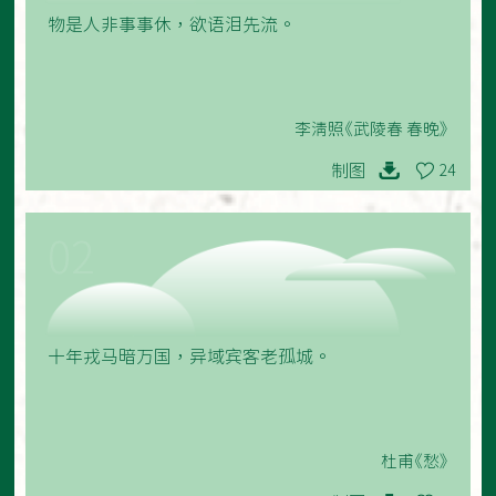
物是人非事事休，欲语泪先流。
李清照《武陵春 春晚》
制图
24
02
十年戎马暗万国，异域宾客老孤城。
杜甫《愁》