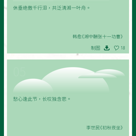
休垂绝徼千行泪，共泛清湘一叶舟。
韩愈《湘中酬张十一功曹》
制图
18
05
愁心逢此节，长叹独含悲。
李世民《初秋夜坐》