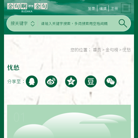
登录
编撰
注册
搜关键字
您的位置：
首页
>
金句榜
>
忧愁
忧愁
分享至：
01