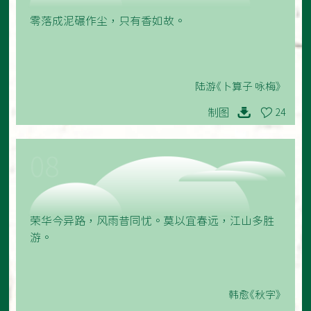
零落成泥碾作尘，只有香如故。
陆游《卜算子 咏梅》
制图
24
08
荣华今异路，风雨昔同忧。莫以宜春远，江山多胜
游。
韩愈《秋字》