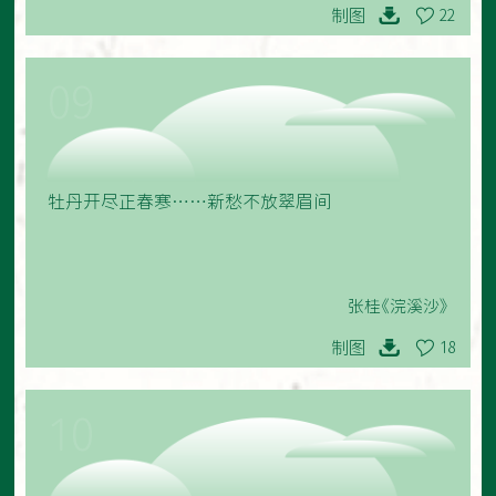
制图
22
09
牡丹开尽正春寒……新愁不放翠眉间
张桂《浣溪沙》
制图
18
10