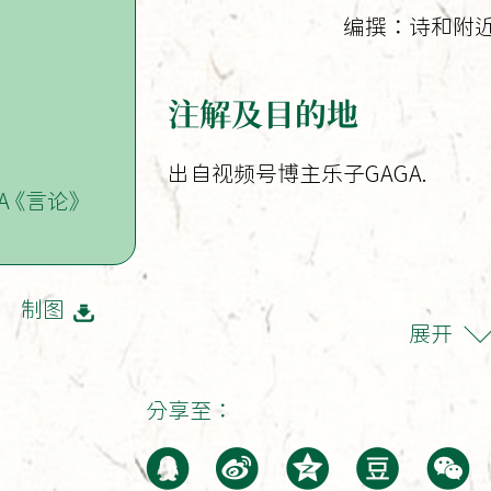
编撰：诗和附
注解及目的地
出自视频号博主乐子GAGA.
A 《言论》
制图
展开
分享至：