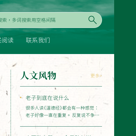
联阅读
联系我们
人文风物
更多>
老子到底在说什么
很多人读《道德经》都会有一种感觉：
老子好像一直在重复。 反复说不争、
不强、不盈、不前；反…