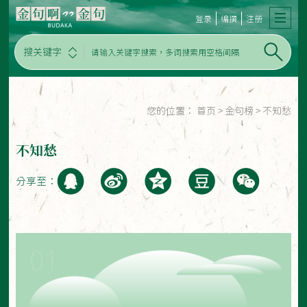
登录
编撰
注册
搜关键字
您的位置：
首页
>
金句榜
>
不知愁
不知愁
分享至：
01