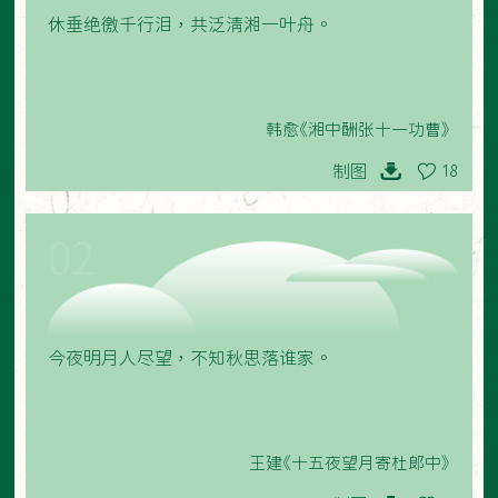
休垂绝徼千行泪，共泛清湘一叶舟。
韩愈《湘中酬张十一功曹》
制图
18
02
今夜明月人尽望，不知秋思落谁家。
王建《十五夜望月寄杜郎中》