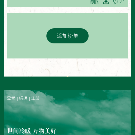
制图
27
添加榜单
登录
编撰
注册
世间冷暖 万物美好