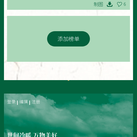
制图
6
添加榜单
登录
编撰
注册
世间冷暖 万物美好