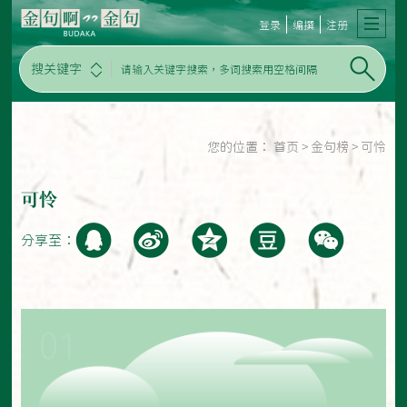
登录
编撰
注册
搜关键字
您的位置：
首页
>
金句榜
>
可怜
可怜
分享至：
01