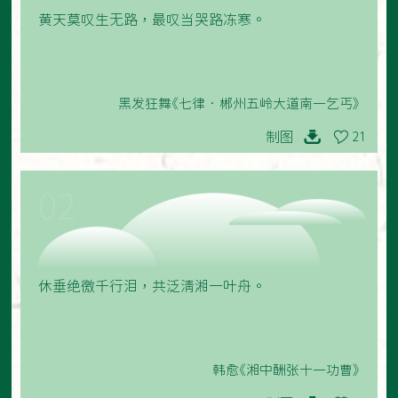
黄天莫叹生无路，最叹当哭路冻寒。
黑发狂舞《七律•郴州五岭大道南一乞丐》
制图
21
02
休垂绝徼千行泪，共泛清湘一叶舟。
韩愈《湘中酬张十一功曹》