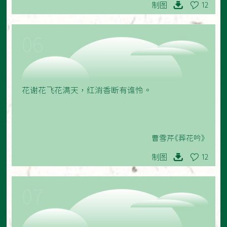
制图
12
06
花谢花飞花满天，红消香断有谁怜。
曹雪芹《葬花吟》
制图
12
07