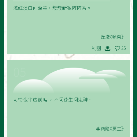
浅红淡白间深黄，簇簇新妆阵阵香。
丘浚《咏菊》
制图
25
05
可怜夜半虚前席 ，不问苍生问鬼神。
李商隐《贾生》