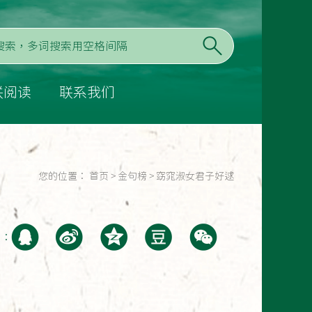
联阅读
联系我们
您的位置：
首页
>
金句榜
>
窈窕淑女君子好逑
至：