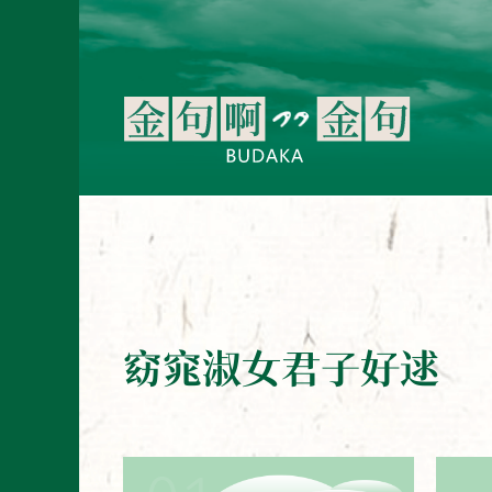
窈窕淑女君子好逑