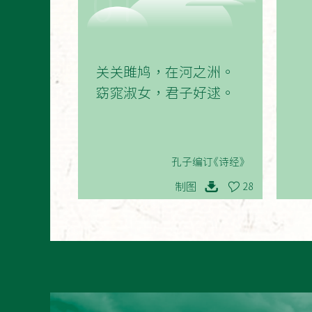
01
关关雎鸠，在河之洲。
窈窕淑女，君子好逑。
孔子编订《诗经》
制图
28