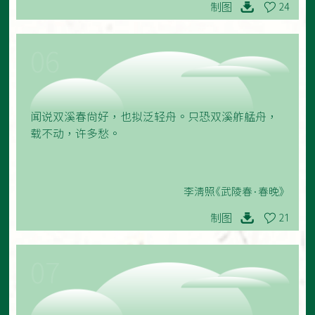
制图
24
06
闻说双溪春尚好，也拟泛轻舟。只恐双溪舴艋舟，
载不动，许多愁。
李清照《武陵春·春晚》
制图
21
07