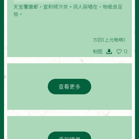
天宝覆唐都，宣和倾汴京。词人丽唱在，物极良足
惊。
方回《上元晚晴》
制图
12
查看更多