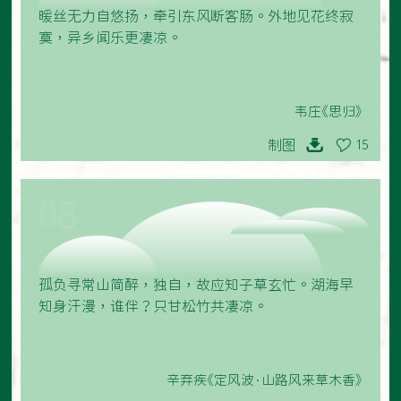
暖丝无力自悠扬，牵引东风断客肠。外地见花终寂
寞，异乡闻乐更凄凉。
韦庄《思归》
制图
15
08
孤负寻常山简醉，独自，故应知子草玄忙。湖海早
知身汗漫，谁伴？只甘松竹共凄凉。
辛弃疾《定风波·山路风来草木香》