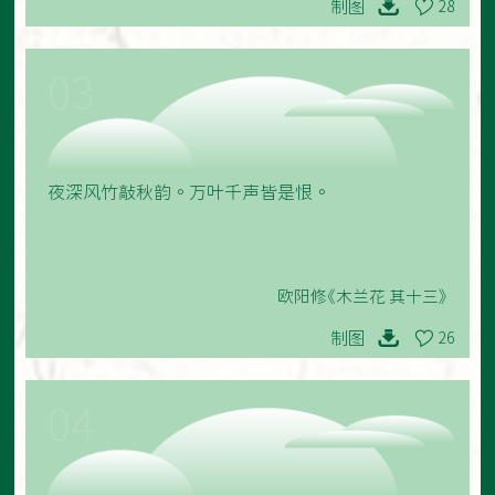
制图
28
03
夜深风竹敲秋韵。万叶千声皆是恨。
欧阳修《木兰花 其十三》
制图
26
04