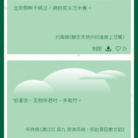
沈舟侧畔千帆过，病树前头万木春。
刘禹锡《酬乐天扬州初逢席上见赠》
制图
25
05
怕凄凉、无物伴君时，多栽竹。
辛弃疾《满江红 其九 游清风峡，和赵晋臣敷文韵》