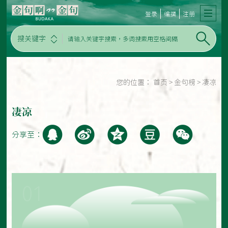
登录
编撰
注册
搜关键字
您的位置：
首页
>
金句榜
>
凄凉
凄凉
分享至：
01