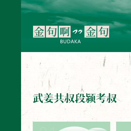
武姜共叔段颍考叔