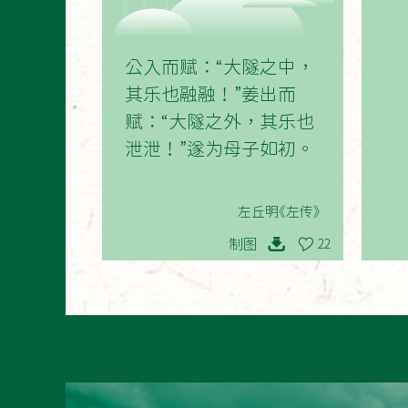
01
公入而赋：“大隧之中，
其乐也融融！”姜出而
赋：“大隧之外，其乐也
泄泄！”遂为母子如初。
左丘明《左传》
制图
22