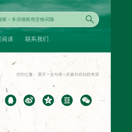
联阅读
联系我们
您的位置：
首页
>
金句榜
>
武姜共叔段颍考叔
至：