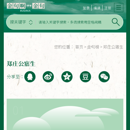
登录
编撰
注册
搜关键字
您的位置：
首页
>
金句榜
>
郑庄公寤生
郑庄公寤生
分享至：
01