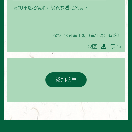
阪到崎岖叱犊来，絮衣寒透北风哀。
徐继芳《过车牛阪（车牛返）有感》
制图
13
添加榜单