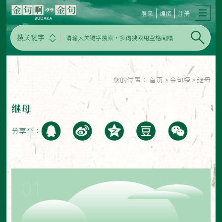
登录
编撰
注册
搜关键字
您的位置：
首页
>
金句榜
>
继母
继母
分享至：
01