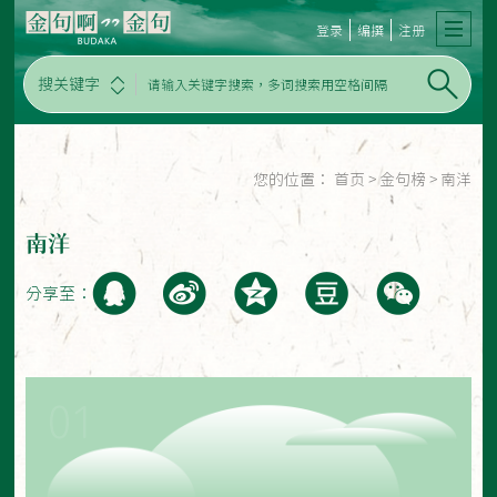
登录
编撰
注册
搜关键字
您的位置：
首页
>
金句榜
>
南洋
南洋
分享至：
01