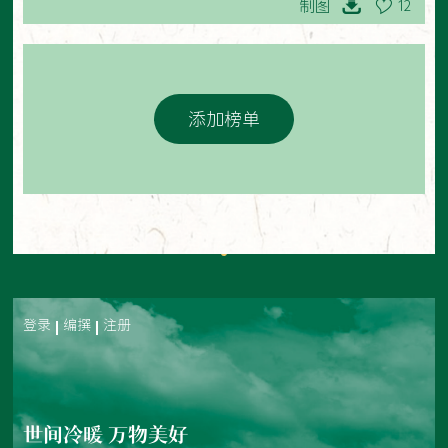
制图
12
添加榜单
登录
编撰
注册
世间冷暖 万物美好