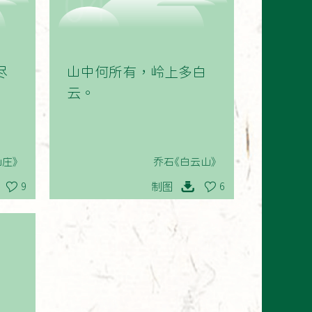
04
尽
山中何所有，岭上多白
云。
庄》
乔石《白云山》
制图
9
6