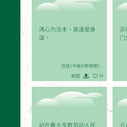
01
清心为治本，直道是身
买
谋。
门
包拯《书端州郡斋壁》
制图
24
05
站在最大多数劳动人民
云