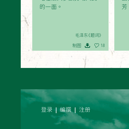
的一面。
芳
毛泽东《题词》
制图
18
登录
编撰
注册