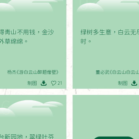
02
03
得青山不用钱，金沙
绿树多生意，白云无
外草绵绵。
时。
杨杰《游白云山醉题僧壁》
董必武《白云山白云山
制图
制图
21
06
台新园地，翠绿吐芬