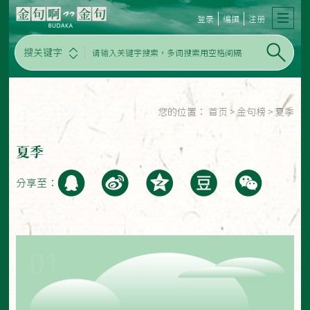
登录
编撰
注册
搜关键字
您的位置：
首页
>
金句榜
>
夏季
夏季
分享至：
01