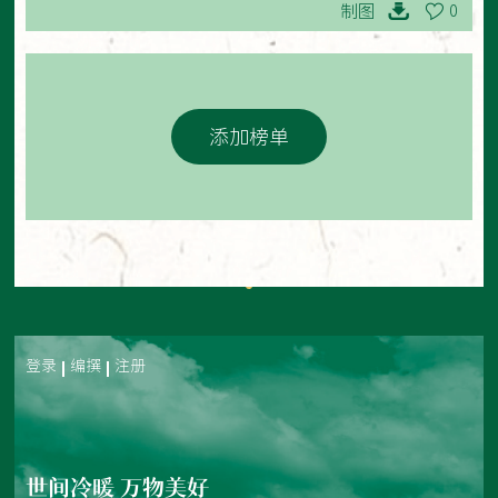
制图
0
添加榜单
登录
编撰
注册
世间冷暖 万物美好