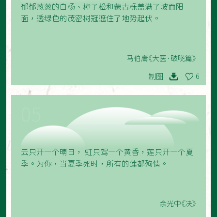
郁郁葱葱的白杨、樟子松和蒙古栎盖满了坡面阳
面，透绿色的茂密树冠遮住了地势起伏。
马伯庸《大医·破晓篇》
制图
6
05
云只开一个晴日， 虹只驾一个黄昏，莲只开一个夏
季。为你，当夏季死时，所有的莲都殉情。
余光中《决》