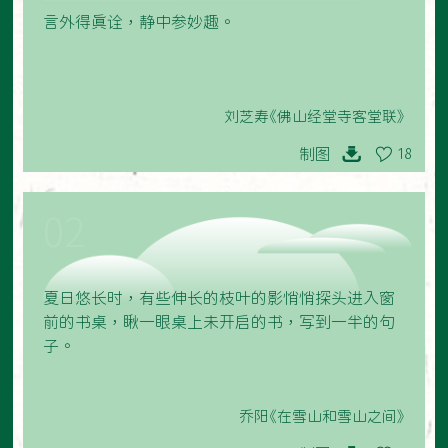
言外得真诠，静中参妙趣。
刘芝寿《佛山经堂寺客堂联》
制图
18
02
夏日悠长时，有些伸长的枝叶的影悄悄探头进入窗
前的书桌，瞅一眼桌上未开启的书，写到一半的句
子。
乔阳《在雪山和雪山之间》