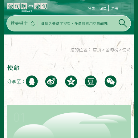
登录
编撰
注册
搜关键字
您的位置：
首页
>
金句榜
>
使命
使命
分享至：
01