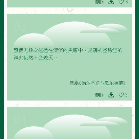
制图
6
03
即使无数次迷途在深沉的黑暗中，灵魂的圣殿里的
神火仍然不会熄灭。
黑塞《纳尔齐斯与歌尔德蒙》
制图
3
04