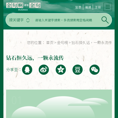
登录
编撰
注册
搜关键字
您的位置：
首页
>
金句榜
>
钻石恒久远，一颗永流传
钻石恒久远，一颗永流传
分享至：
01