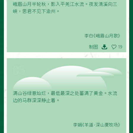
峨眉山月半轮秋，影入平羌江水流。夜发清溪向三
峡，思君不见下渝州。
李白《峨眉山月歌》
制图
19
05
满山谷绿意灿烂，最低最深之处蓄满了黄金。水流
边的马群深深静止着。
李娟《羊道·深山夏牧场》