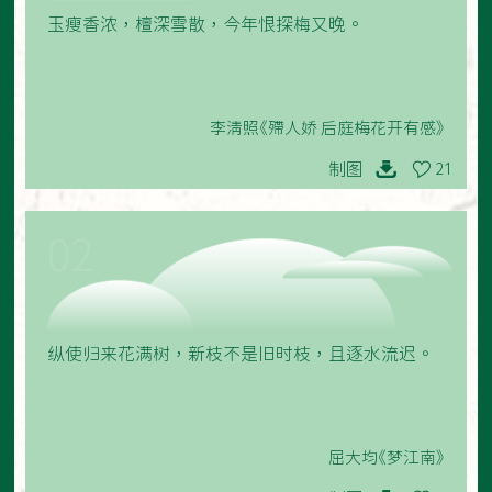
玉瘦香浓，檀深雪散，今年恨探梅又晚。
李清照《殢人娇 后庭梅花开有感》
制图
21
02
纵使归来花满树，新枝不是旧时枝，且逐水流迟。
屈大均《梦江南》