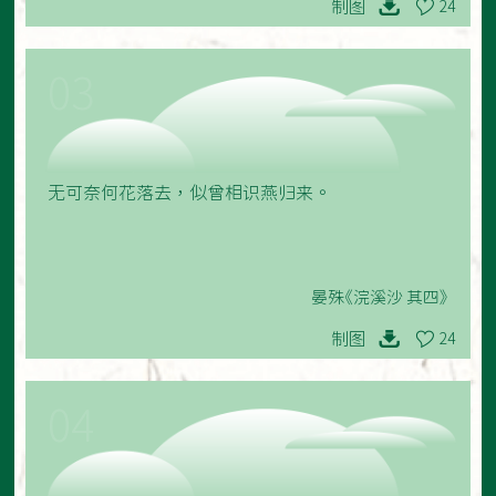
制图
24
03
无可奈何花落去，似曾相识燕归来。
晏殊《浣溪沙 其四》
制图
24
04