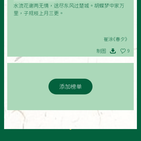
水流花谢两无情，送尽东风过楚城。胡蝶梦中家万
里，子规枝上月三更。
崔涂《春夕》
制图
9
添加榜单