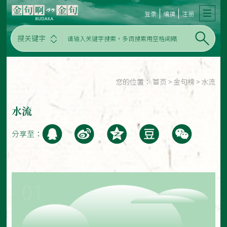
登录
编撰
注册
搜关键字
您的位置：
首页
>
金句榜
>
水流
水流
分享至：
01