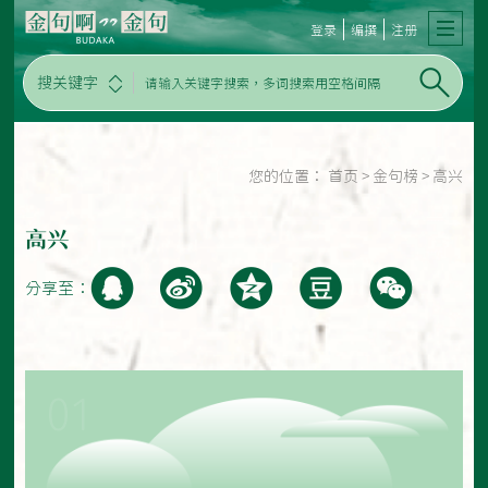
登录
编撰
注册
搜关键字
您的位置：
首页
>
金句榜
>
高兴
高兴
分享至：
01