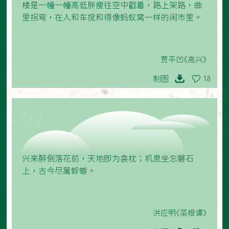
楼是一幢一幢高低胖瘦往空中戳着，路上架路，曲
里拐弯，在人和车搅和得像蚂蚁窝一样的闹市里。
贾平凹《高兴》
制图
18
02
兴来醉倒落花前，天地即为衾枕；机息坐忘磐石
上，古今尽属蜉蝣。
洪应明《菜根谭》