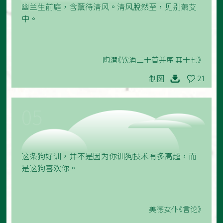
幽兰生前庭，含薰待清风。清风脱然至，见别萧艾
中。
陶潜《饮酒二十首并序 其十七》
制图
21
05
这条狗好训，并不是因为你训狗技术有多高超，而
是这狗喜欢你。
美德女仆《言论》