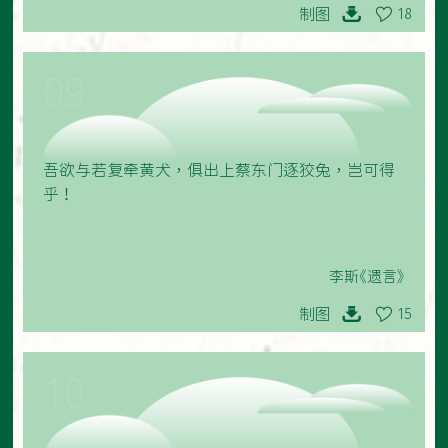
制图
18
09
吾欲与若复牵黄犬，俱出上蔡东门逐狡兔，岂可得
乎！
李斯《遗言》
制图
15
10