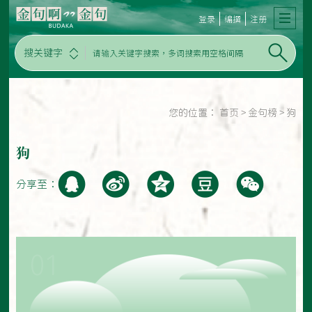
登录
编撰
注册
搜关键字
您的位置：
首页
>
金句榜
>
狗
狗
分享至：
01