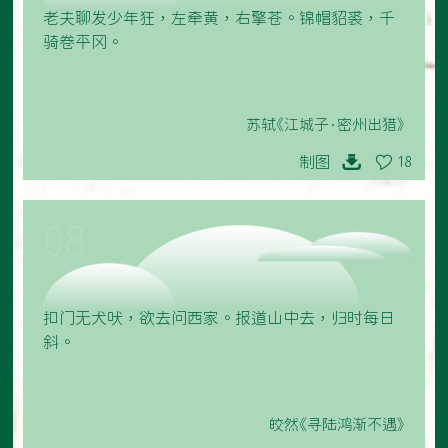
老夫聊发少年狂，左牵黄，右擎苍。锦帽貂裘，千
骑卷平冈。
苏轼《江城子·密州出猎》
制图
18
08
扣门无犬吠，欲去问西家。报道山中去，归时每日
斜。
皎然《寻陆鸿渐不遇》