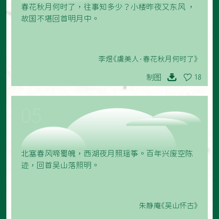
春花秋月何时了，往事知多少？小楼昨夜又东风 ，
故国不堪回首明月中。
李煜《虞美人·春花秋月何时了》
制图
18
05
北塞春风啼蜀魄，西湖夜月照瑶筝。百年兴废空陈
迹，回首吴山落照明。
朱静庵《吴山怀古》