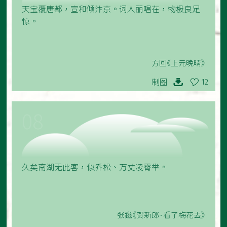
天宝覆唐都，宣和倾汴京。词人丽唱在，物极良足
惊。
方回《上元晚晴》
制图
12
08
久矣南湖无此客，似乔松、万丈凌霄举。
张鎡《贺新郎·看了梅花去》