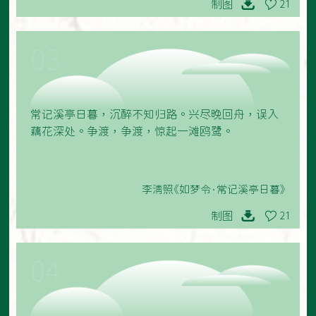
制图
21
03
常记溪亭日暮，沉醉不知归路。兴尽晚回舟，误入
藕花深处。争渡，争渡，惊起一滩鸥鹭。
李清照《如梦令·常记溪亭日暮》
制图
21
04