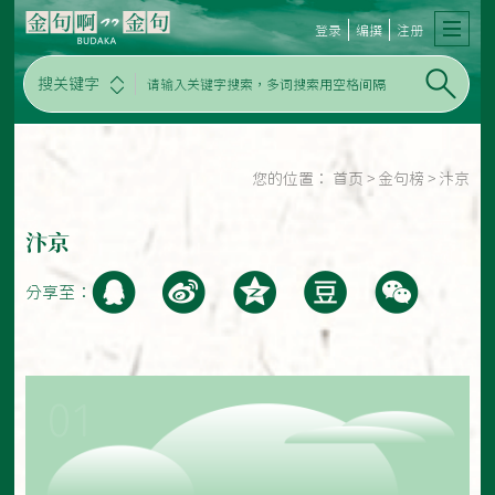
登录
编撰
注册
搜关键字
您的位置：
首页
>
金句榜
>
汴京
汴京
分享至：
01