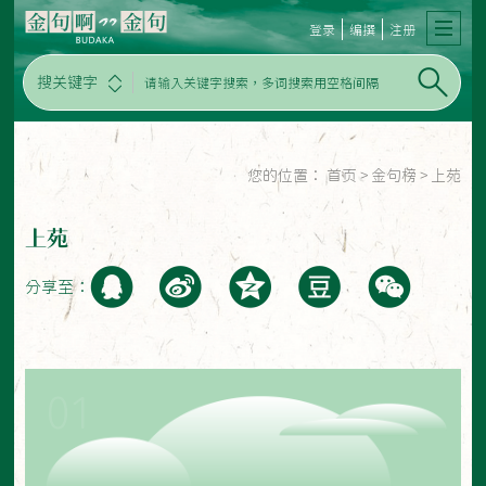
登录
编撰
注册
搜关键字
您的位置：
首页
>
金句榜
>
上苑
上苑
分享至：
01