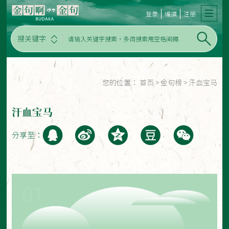
登录
编撰
注册
搜关键字
您的位置：
首页
>
金句榜
>
汗血宝马
汗血宝马
分享至：
01