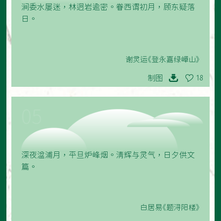
涧委水屡迷，林迥岩逾密。眷西谓初月，顾东疑落
日。
谢灵运《登永嘉绿嶂山》
制图
18
05
深夜湓浦月，平旦炉峰烟。清辉与灵气，日夕供文
篇。
白居易《题浔阳楼》