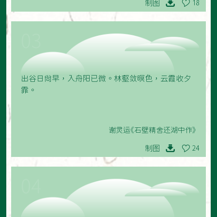
制图
18
03
出谷日尚早，入舟阳已微。林壑敛暝色，云霞收夕
霏。
谢灵运《石壁精舍还湖中作》
制图
24
04