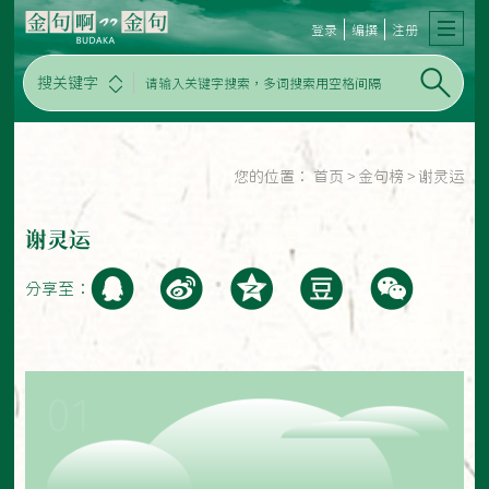
登录
编撰
注册
搜关键字
您的位置：
首页
>
金句榜
>
谢灵运
谢灵运
分享至：
01