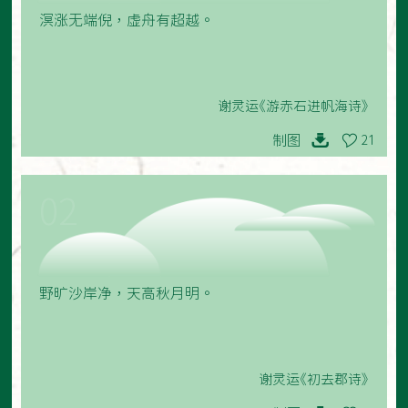
溟涨无端倪，虚舟有超越。
谢灵运《游赤石进帆海诗》
制图
21
02
野旷沙岸净，天高秋月明。
谢灵运《初去郡诗》