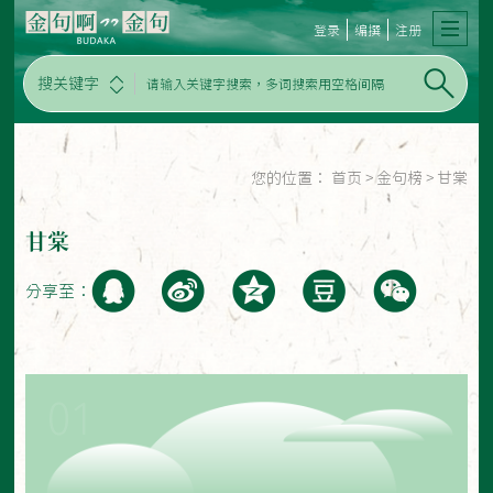
登录
编撰
注册
搜关键字
您的位置：
首页
>
金句榜
>
甘棠
甘棠
分享至：
01