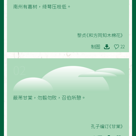
南州有嘉树，绛萼压枝低。
黎贞《和方同知木棉花》
制图
22
02
蔽芾甘棠，勿翦勿败，召伯所憩。
孔子编订《甘棠》