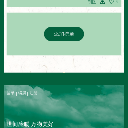
制图
6
添加榜单
登录
编撰
注册
世间冷暖 万物美好