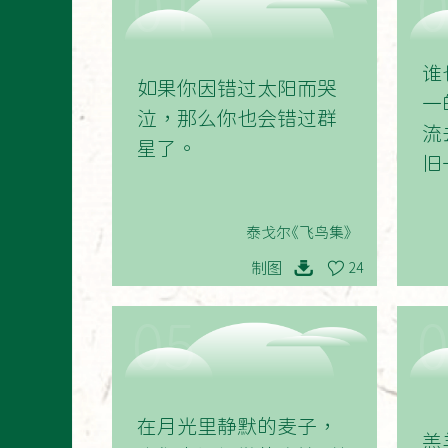
01
谁
如果你因错过太阳而哭
一
泣，那么你也会错过群
流
星了。
旧
泰戈尔《飞鸟集》
制图
24
05
在月光里静默的麦子，
羔