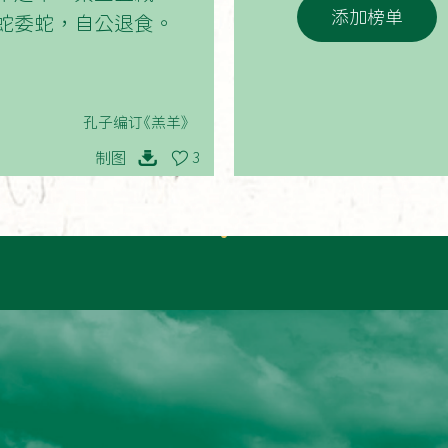
添加榜单
蛇委蛇，自公退食。
孔子编订《羔羊》
制图
3