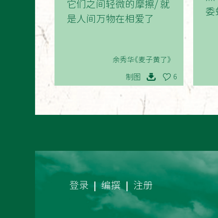
它们之间轻微的摩擦/ 就
委
是人间万物在相爱了
余秀华《麦子黄了》
制图
6
登录
编撰
注册