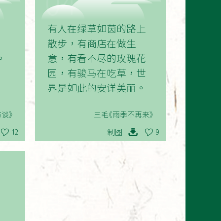
04
有人在绿草如茵的路上
散步，有商店在做生
。
意，有看不尽的玫瑰花
园，有骏马在吃草，世
界是如此的安详美丽。
访谈》
三毛《雨季不再来》
制图
12
9