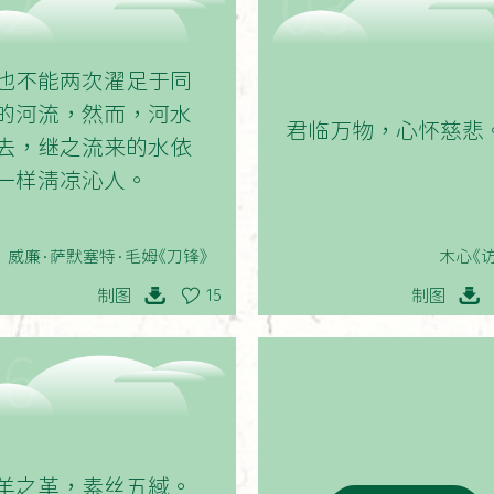
02
03
也不能两次濯足于同
的河流，然而，河水
君临万物，心怀慈悲
去，继之流来的水依
一样清凉沁人。
威廉·萨默塞特·毛姆《刀锋》
木心《
制图
制图
15
06
羊之革，素丝五緎。