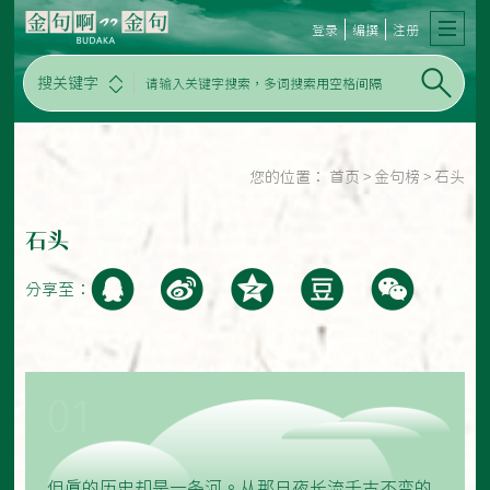
登录
编撰
注册
搜关键字
您的位置：
首页
>
金句榜
>
石头
石头
分享至：
01
但真的历史却是一条河。从那日夜长流千古不变的