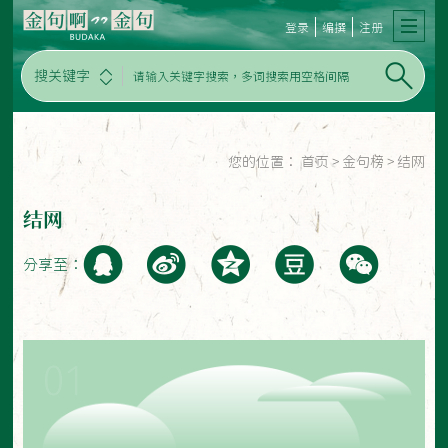
登录
编撰
注册
搜关键字
您的位置：
首页
>
金句榜
>
结网
结网
分享至：
01