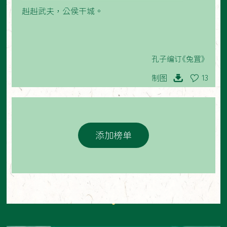
赳赳武夫，公侯干城。
孔子编订《兔罝》
制图
13
添加榜单