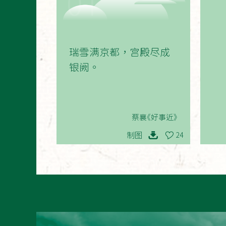
01
瑞雪满京都，宫殿尽成
银阙。
蔡襄《好事近》
制图
24