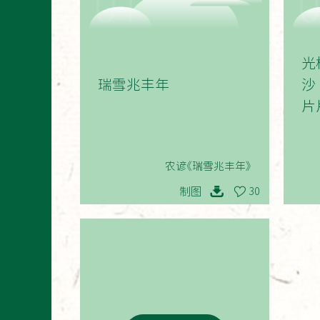
01
光
瑞雪兆丰年
沙
片
农谚《瑞雪兆丰年》
制图
30