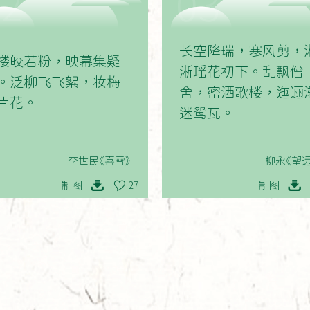
02
03
长空降瑞，寒风剪，
楼皎若粉，映幕集疑
淅瑶花初下。乱飘僧
。泛柳飞飞絮，妆梅
舍，密洒歌楼，迤逦
片花。
迷鸳瓦。
李世民《喜雪》
柳永《望远
制图
制图
27