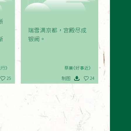
04
淅
瑞雪满京都，宫殿尽成
渐
银阙。
行》
蔡襄《好事近》
制图
25
24