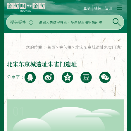
登录
编撰
注册
搜关键字
您的位置：
首页
>
金句榜
>
北宋东京城遗址朱雀门遗址
北宋东京城遗址朱雀门遗址
分享至：
01