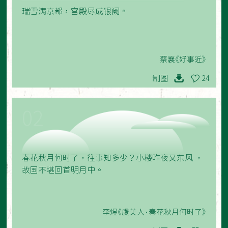
瑞雪满京都，宫殿尽成银阙。
蔡襄《好事近》
制图
24
02
春花秋月何时了，往事知多少？小楼昨夜又东风 ，
故国不堪回首明月中。
李煜《虞美人·春花秋月何时了》