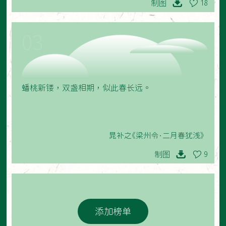
制图
18
03
蟠桃新镂，双盏相期，似此春长远。
晁补之《梁州令·二月春犹浅》
制图
9
添加榜单