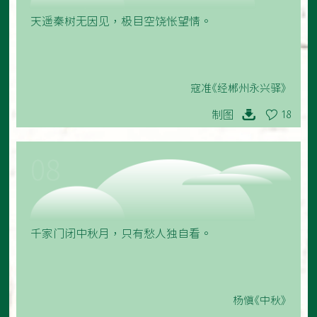
天遥秦树无因见，极目空饶怅望情。
寇准《经郴州永兴驿》
制图
18
08
千家门闭中秋月，只有愁人独自看。
杨慎《中秋》