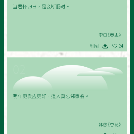
当君怀归日，是妾断肠时。
李白《春思》
制图
24
02
明年更发应更好，道人莫忘邻家翁。
韩愈《杏花》