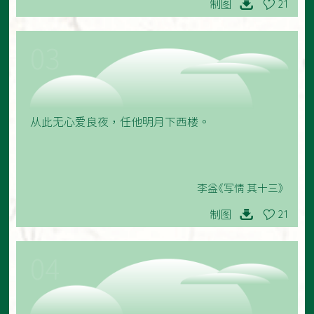
制图
21
03
从此无心爱良夜，任他明月下西楼。
李益《写情 其十三》
制图
21
04