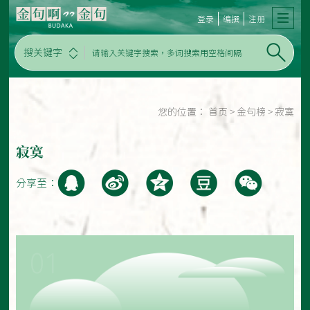
登录
编撰
注册
搜关键字
您的位置：
首页
>
金句榜
>
寂寞
寂寞
分享至：
01