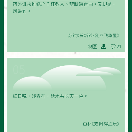
帘外谁来推绣户？枉教人、梦断瑶台曲。又却是，
风敲竹。
苏轼《贺新郎·乳燕飞华屋》
制图
21
05
红日晚，残霞在，秋水共长天一色。
白朴《双调 得胜乐》