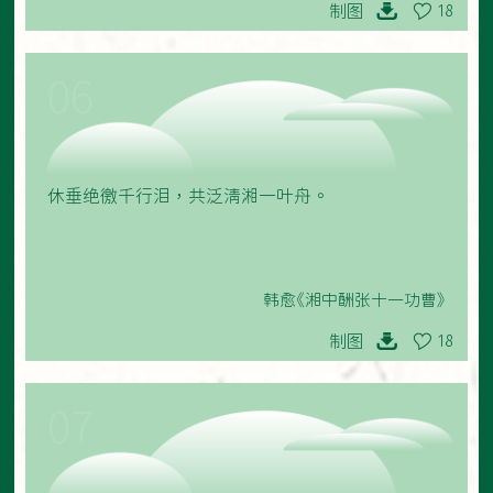
制图
18
06
休垂绝徼千行泪，共泛清湘一叶舟。
韩愈《湘中酬张十一功曹》
制图
18
07