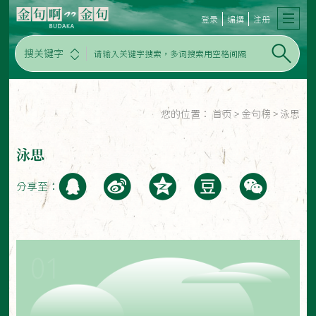
登录
编撰
注册
搜关键字
您的位置：
首页
>
金句榜
>
泳思
泳思
分享至：
01