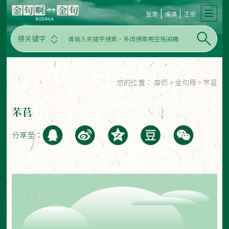
登录
编撰
注册
搜关键字
您的位置：
首页
>
金句榜
>
芣苢
芣苢
分享至：
01