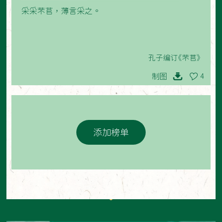
采采芣苢，薄言采之。
孔子编订《芣苢》
制图
4
添加榜单