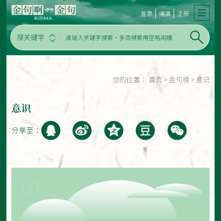
登录
编撰
注册
搜关键字
您的位置：
首页
>
金句榜
>
意识
意识
分享至：
01