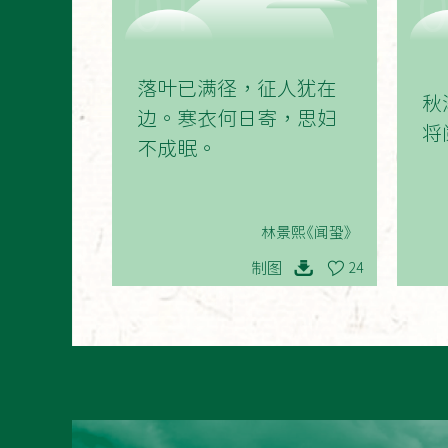
01
落叶已满径，征人犹在
秋
边。寒衣何日寄，思妇
将
不成眠。
林景熙《闻蛩》
制图
24