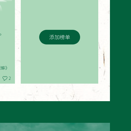
。
添加榜单
蟀》
2