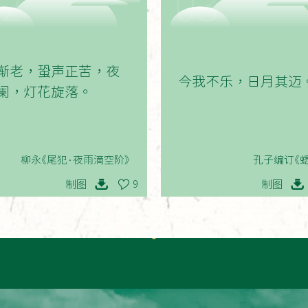
02
03
渐老，蛩声正苦，夜
今我不乐，日月其迈
阑，灯花旋落。
柳永《尾犯·夜雨滴空阶》
孔子编订《蟋
制图
制图
9