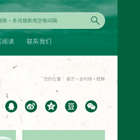
联阅读
联系我们
您的位置：
首页
>
金句榜
>
蟋蟀
至：