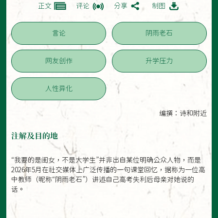
正文
评论
分享
制图
言论
阴雨老石
网友创作
升学压力
人性异化
编撰：诗和附近
注解及目的地
“我要的是闺女，不是大学生”并非出自某位明确公众人物，而是
2026年5月在社交媒体上广泛传播的一句课堂回忆，据称为一位高
中教师（昵称“阴雨老石”）讲述自己高考失利后母亲对她说的
话。‌‌