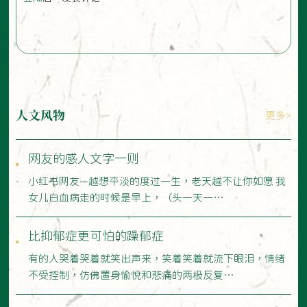
人文风物
更多>
网友的感人文字一则
小红书网友—越想平淡的度过一生，老天越不让你如愿 我
女儿白血病走的时候是早上，（头一天一…
比抑郁症更可怕的躁郁症
有的人哭着哭着就笑出声来，笑着笑着就流下眼泪，情绪
不受控制，仿佛置身愉悦和悲痛的两极反复…