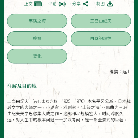
正文
评论
分享
制图
丰饶之海
三岛由纪夫
晚霞
白昼的理性
变化
编撰：远山
注解及目的地
三岛由纪夫 （みしまゆきお 1925－1970）本名平冈公威，日本战
后文学的大师之一，小说家、戏剧家。“丰饶之海”四部曲为三岛
由纪夫美学思想集大成之作。这部作品规模宏大，时间跨度久
远，对人生中的根本问题一一加以考问，是一部全景式的巨著。