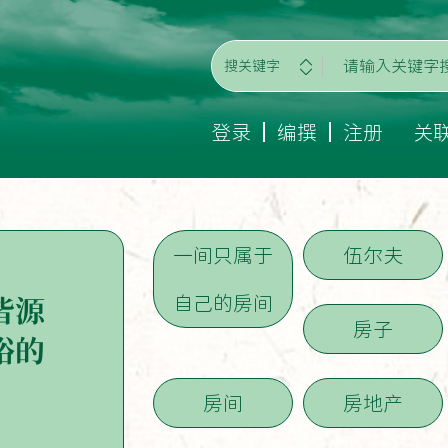
搜关键字
登录
编撰
注册
关
一间只属于
伍尔夫
自己的房间
皆源
房子
裕的
房间
房地产