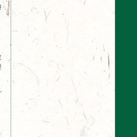
呀
家
要