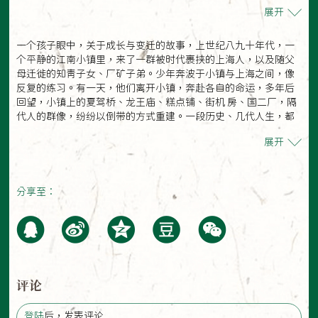
展开
一个孩子眼中，关于成长与变迁的故事，上世纪八九十年代，一
个平静的江南小镇里，来了一群被时代裹挟的上海人，以及随父
母迁徙的知青子女、厂矿子弟。少年奔波于小镇与上海之间，像
反复的练习。有一天，他们离开小镇，奔赴各自的命运，多年后
回望，小镇上的夏驾桥、龙王庙、糕点铺、街机 房、国二厂，隔
代人的群像，纷纷以倒带的方式重建。一段历史、几代人生，都
在岁月里作答，“我们各自离开了小镇。像两滴水，在大海中不再
展开
相逢。”
分享至：
评论
登陆
后，发表评论