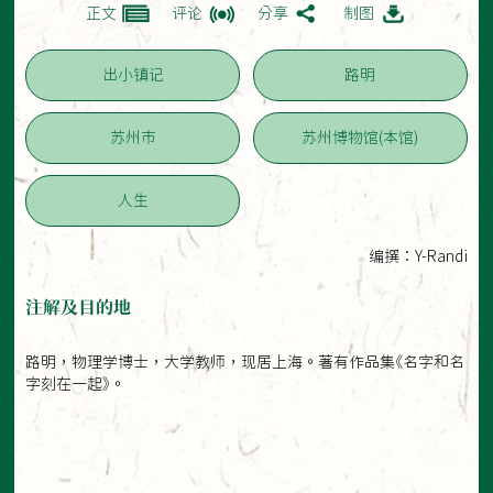
正文
评论
分享
制图
出小镇记
路明
苏州市
苏州博物馆(本馆)
人生
编撰：Y-Randi
注解及目的地
路明，物理学博士，大学教师，现居上海。著有作品集《名字和名
字刻在一起》。