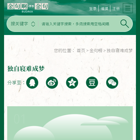
登录
编撰
注册
搜关键字
您的位置：
首页
>
金句榜
>
独自寝难成梦
独自寝难成梦
分享至：
01