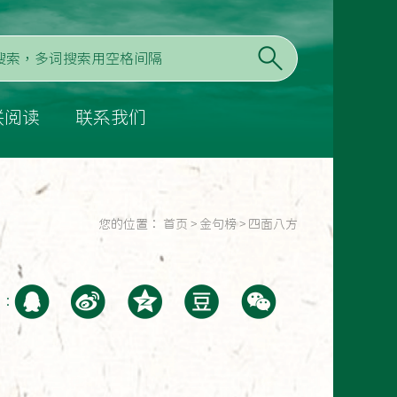
联阅读
联系我们
您的位置：
首页
>
金句榜
>
四面八方
至：