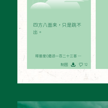
01
四方八面来，只是跳不
出。
释普度《偈颂一百二十三首 其六
十八》
制图
12