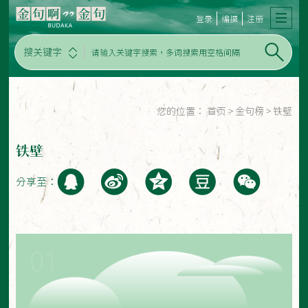
登录
编撰
注册
搜关键字
您的位置：
首页
>
金句榜
>
铁壁
铁壁
分享至：
01