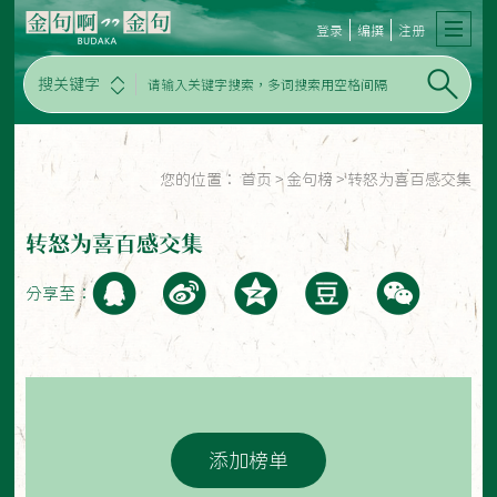
登录
编撰
注册
搜关键字
您的位置：
首页
>
金句榜
>
转怒为喜百感交集
转怒为喜百感交集
分享至：
添加榜单