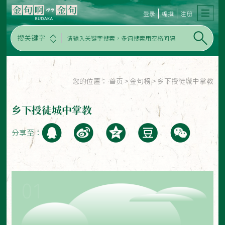
登录
编撰
注册
搜关键字
您的位置：
首页
>
金句榜
>
乡下授徒城中掌教
乡下授徒城中掌教
分享至：
01