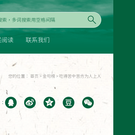
联阅读
联系我们
您的位置：
首页
>
金句榜
>
吃得苦中苦方为人上人
至：