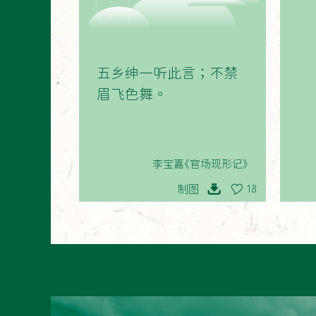
01
五乡绅一听此言；不禁
眉飞色舞。
李宝嘉《官场现形记》
制图
18