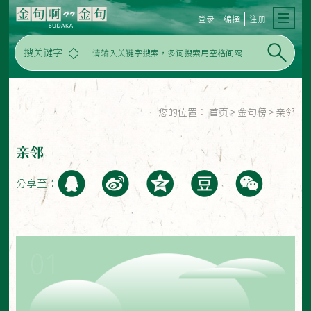
登录
编撰
注册
搜关键字
您的位置：
首页
>
金句榜
>
亲邻
亲邻
分享至：
01