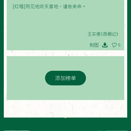
[红唱]则见他欢天喜地，谨依来命。
王实甫《西厢记》
制图
6
添加榜单