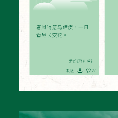
01
春风得意马蹄疾，一日
看尽长安花。
孟郊《登科后》
制图
27