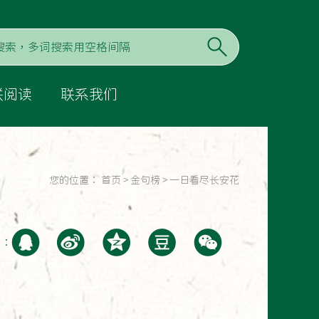
联阅读
联系我们
您的位置：
首页
>
金句榜
>
一日看尽长安花
至：