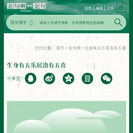
登录
编撰
注册
搜关键字
您的位置：
首页
>
金句榜
>
生身有五乐居洛有五喜
生身有五乐居洛有五喜
分享至：
01