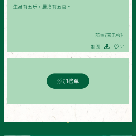
生身有五乐，居洛有五喜。
邵雍《喜乐吟》
制图
21
添加榜单