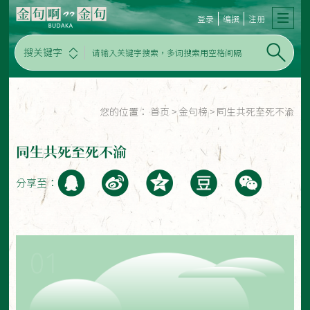
登录
编撰
注册
搜关键字
您的位置：
首页
>
金句榜
>
同生共死至死不渝
同生共死至死不渝
分享至：
01